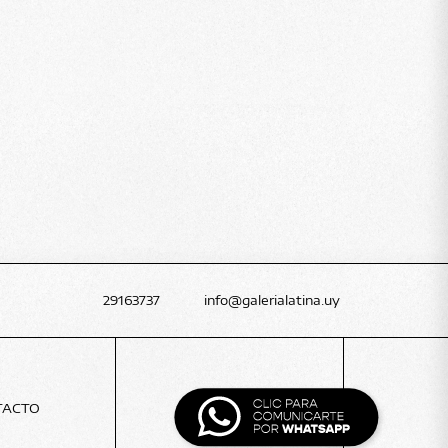
29163737
info@galerialatina.uy
TACTO
BLOG