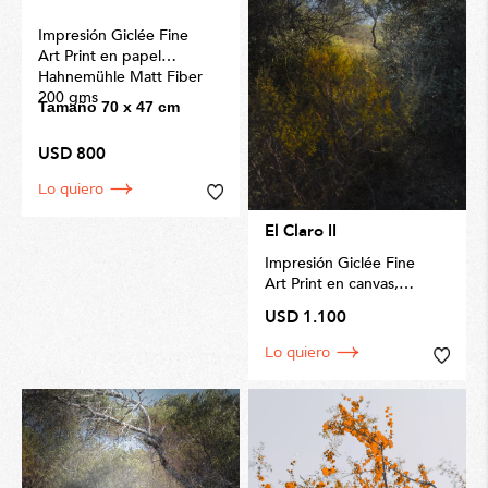
Impresión Giclée Fine
Art Print en papel
Hahnemühle Matt Fiber
200 gms
Tamaño 70 x 47 cm
USD 800
Lo quiero
El Claro II
Impresión Giclée Fine
Art Print en canvas,
por
Invernizzi Fine Art
USD 1.100
Prints
Tamaño 110 x 72cm
Lo quiero