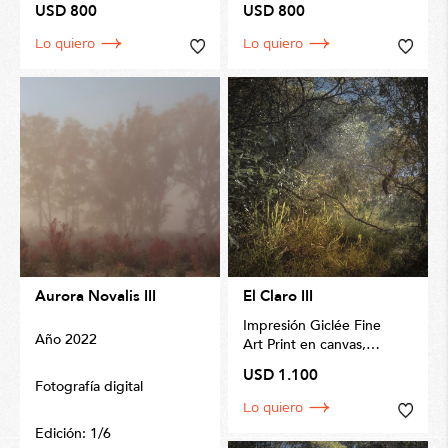
USD 800
USD 800
Lo quiero
Lo quiero
Aurora Novalis III
El Claro III
Impresión Giclée Fine
Año 2022
Art Print en canvas,
por
Invernizzi Fine Art
USD 1.100
Prints
Fotografía digital
Tamaño 72 x 110cm
Lo quiero
Edición: 1/6