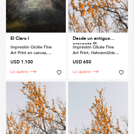
El Claro I
Desde un antiguo
presente III
Impresión Giclée Fine
Impresión Glicée Fine
Art Print en canvas,
Art Print, Hahnemühle
por
Invernizzi Fine Art
Matt Fiber 200gms
USD 1.100
USD 650
Prints
Tamaño 50 x 70cm
Tamaño 72 x 110cm
Lo quiero
Lo quiero