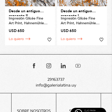
Desde un antiguo
Desde un antiguo
presente II
presente I
Impresión Glicée Fine
Impresión Glicée Fine
Art Print, Hahnemühle
Art Print, Hahnemühle
Matt Fiber 200gms
Matt Fiber 200gms
USD 650
USD 650
Tamaño 70 x 50cm
Tamaño 70 x 50cm
Lo quiero
Lo quiero
29163737
info@galerialatina.uy
SOBRE NOSOTROS
SERVICIOS