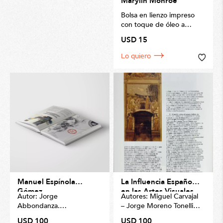
Marylin Monroe
Bolsa en lienzo impreso
con toque de óleo a
mano
USD 15
Tamaño 40 x 30cm
Lo quiero
Manuel Espínola
La Influencia Española
Gómez
en las Artes Visuales
Autor: Jorge
Autores: Miguel Carvajal
Abbondanza.
– Jorge Moreno Tonelli.
Ediciones Galería Latina.
Ediciones Galería Latina.
USD 100
USD 100