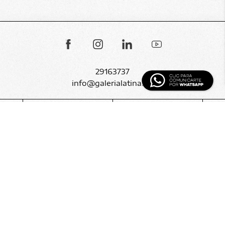
29163737
info@galerialatina.uy
SOBRE NOSOTROS
SERVICIOS
CONTACTO
BLOG