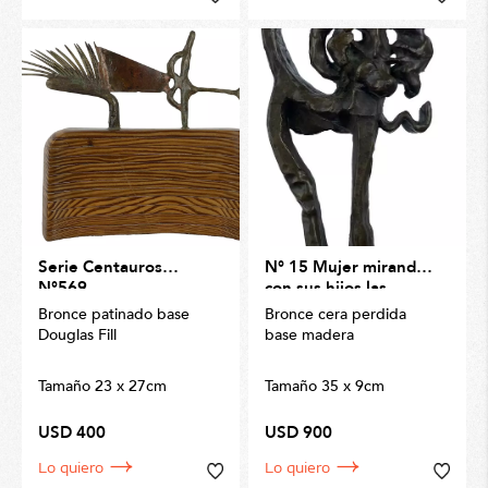
Serie Centauros
N° 15 Mujer mirando
N°569
con sus hijos las
exposiciones
Bronce patinado base
Bronce cera perdida
Douglas Fill
base madera
Tamaño 23 x 27cm
Tamaño 35 x 9cm
USD 400
USD 900
Lo quiero
Lo quiero