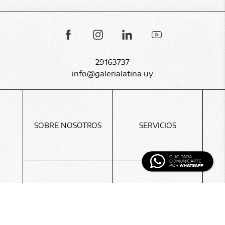
sólida formación
académica. Arzadun fue
un excelente retratista,
reprodujo como nadie
instantes del campo
uruguayo, así como
paisajes urbanos con la
29163737
exuberante arquitectura
info@galerialatina.uy
montevideana. El único
que supo cabalgar entre
las dos grandes escuelas
uruguayas, la planista y la
constructivista, sin
abandonar jamás su
SOBRE NOSOTROS
SERVICIOS
esencia.
CONTACTO
BLOG