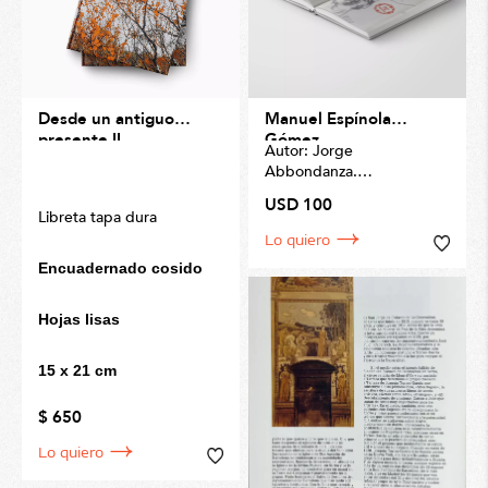
Desde un antiguo
Manuel Espínola
presente II
Gómez
Autor: Jorge
Abbondanza.
Ediciones Galería Latina.
USD 100
Medidas: 34 x 25cm.
Libreta tapa dura
Una invitación a explorar
Lo quiero
la vida y obra de un
Encuadernado cosido
creador extraordinario.
pintor, poeta, diseñador
y escenógrafo uruguayo,
Hojas lisas
uno de los artistas más
grandes que ha dado el
15 x 21 cm
Uruguay en la segunda
mitad del siglo XX.
$ 650
Lo quiero