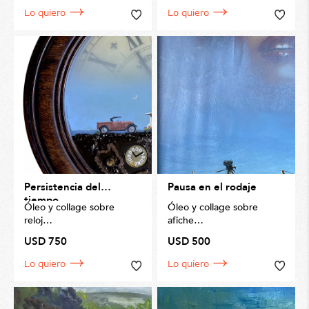
Lo quiero
Lo quiero
Persistencia del
Pausa en el rodaje
tiempo
Óleo y collage sobre
Óleo y collage sobre
reloj
afiche
USD 750
USD 500
50 x 50cm
40 x 50cm
Lo quiero
Lo quiero