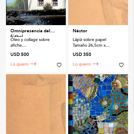
Omnipresencia del
Néstor
fútbol
Óleo y collage sobre
Lápiz sobre papel
afiche
Tamaño 26,5cm x
17,5cm
USD 500
USD 350
40 x 40cm
Lo quiero
Lo quiero