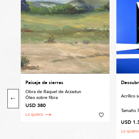
Paisaje de sierras
Descubr
Obra de Raquel de Arzadun
Acrílico 
ts
Óleo sobre fibra
USD 380
Tamaño 
Lo quiero
USD 1.
Lo quiero