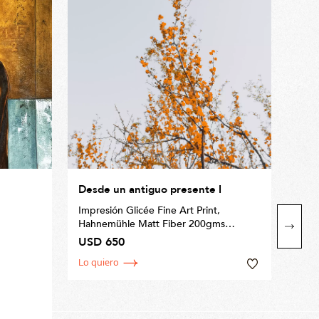
Desde un antiguo presente I
Seri
Impresión Glicée Fine Art Print,
Acríl
Hahnemühle Matt Fiber 200gms
Tamaño 70 x 50cm
USD 650
Tam
Lo quiero
USD
Lo q