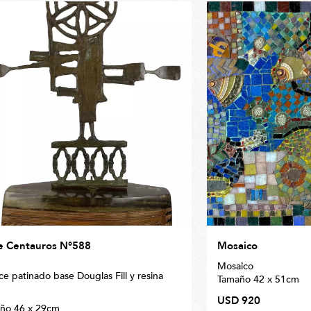
Realizamos envíos internacionales vía FedEx. Consultar por más
información: info@galerialatina.com.uy
e Centauros N°588
Mosaico
Mosaico
ce patinado base Douglas Fill y resina
Tamaño 42 x 51cm
USD 920
ño 46 x 29cm