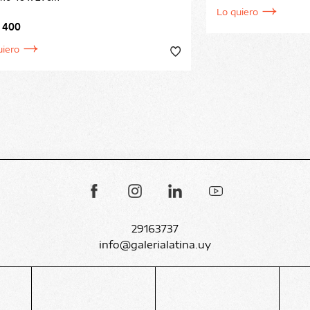
Lo quiero
 400
uiero
29163737
info@galerialatina.uy