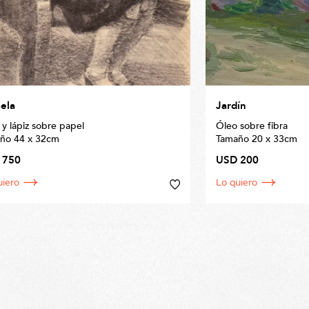
ela
Jardín
 y lápiz sobre papel
Óleo sobre fibra
ño 44 x 32cm
Tamaño 20 x 33cm
 750
USD 200
uiero
Lo quiero