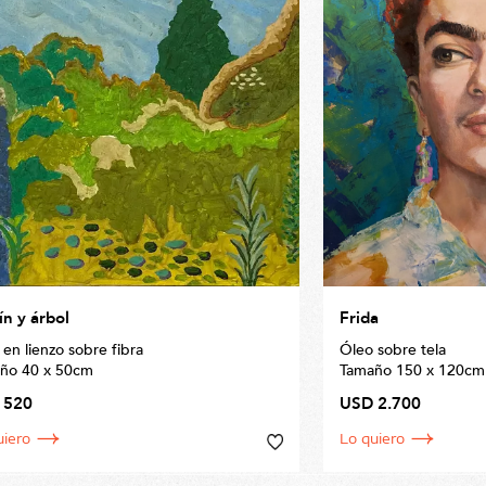
ín y árbol
Frida
en lienzo sobre fibra
Óleo sobre tela
ño 40 x 50cm
Tamaño 150 x 120cm
 520
USD 2.700
uiero
Lo quiero