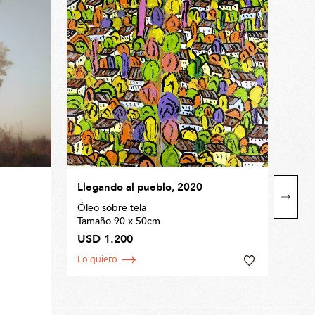
Llegando al pueblo, 2020
Age
Óleo sobre tela
Age
Tamaño 90 x 50cm
USD 1.200
21x 
Lo quiero
Tapa
metá