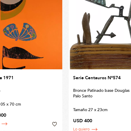
a 1971
Serie Centauros N°574
a
Bronce Patinado base Douglas F
Palo Santo
105 x 70 cm
Tamaño 27 x 23cm
300
USD 400
Lo quiero