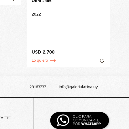
Obra #496
2022
USD 2.700
Lo quiero
29163737
info@galerialatina.uy
TACTO
BLOG