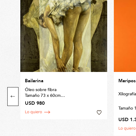
Bailarina
Maripos
Óleo sobre fibra
Xilografí
Tamaño 73 x 60cm
USD 980
Tamaño 
Lo quiero
USD 1.
Lo quiero