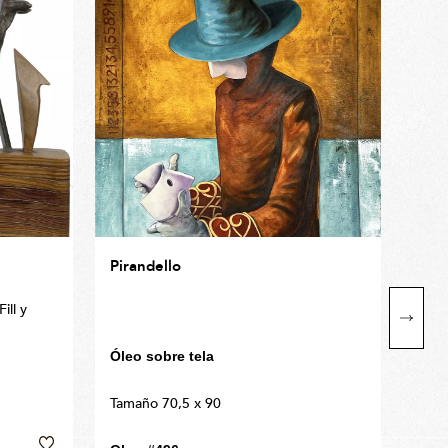
Pirandello
Un l
ill y
Xilog
Tama
Óleo sobre tela
USD
Tamaño 70,5 x 90
Lo q