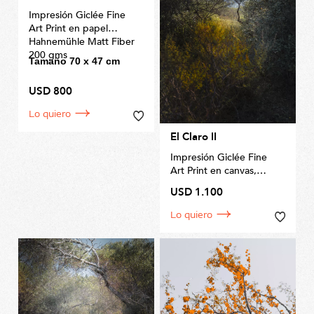
Impresión Giclée Fine
Art Print en papel
Hahnemühle Matt Fiber
200 gms
Tamaño 70 x 47 cm
USD 800
Lo quiero
El Claro II
Impresión Giclée Fine
Art Print en canvas,
por
Invernizzi Fine Art
USD 1.100
Prints
Tamaño 110 x 72cm
Lo quiero