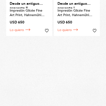
Desde un antiguo
Desde un antiguo
presente II
presente I
Impresión Glicée Fine
Impresión Glicée Fine
Art Print, Hahnemühle
Art Print, Hahnemühle
Matt Fiber 200gms
Matt Fiber 200gms
USD 650
USD 650
Tamaño 70 x 50cm
Tamaño 70 x 50cm
Lo quiero
Lo quiero