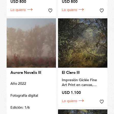
USD 800
USD 800
Lo quiero
Lo quiero
Aurora Novalis III
El Claro III
Impresión Giclée Fine
Año 2022
Art Print en canvas,
por
Invernizzi Fine Art
USD 1.100
Prints
Fotografía digital
Tamaño 72 x 110cm
Lo quiero
Edición: 1/6