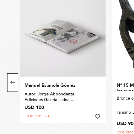
Manuel Espínola Gómez
N° 15 M
las expo
Autor: Jorge Abbondanza.
Bronce c
Ediciones Galería Latina.
Medidas: 34 x 25cm.
USD 100
Una invitación a explorar la vida y obra
Tamaño 
Lo quiero
de un creador extraordinario. pintor,
poeta, diseñador y escenógrafo
USD 90
uruguayo, uno de los artistas más
Lo quiero
grandes que ha dado el Uruguay en la