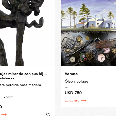
ujer mirando con sus hijos
Verano
siciones
Óleo y collage
era perdida base madera
90 x 90cm
USD 750
35 x 9cm
Lo quiero
0