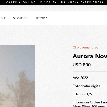
· GALERÍA ONLINE · DISFRUTÁ UNA NUEVA EXPERIENCIA
IQUE
SERVICIOS
HISTORIA
Ciro Jaumandreu
Aurora Nova
USD 800
Año 2022
Fotografía digital
Edición: 1/6
Impresión Giclée Fin
Matt Fiber 200 gms