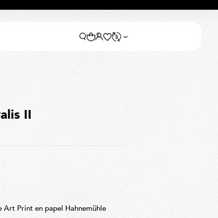
0
0
lis II
e Art Print en papel Hahnemühle