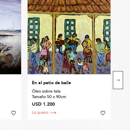
En el patio de baile
Club
Óleo sobre tela
Óleo
Tamaño 50 x 90cm
Tama
USD 1.200
USD
Lo quiero
Lo q