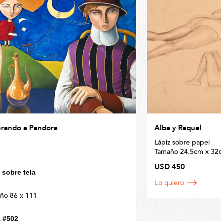
rando a Pandora
Alba y Raquel
Lápiz sobre papel
Tamaño 24,5cm x 32
USD 450
 sobre tela
Lo quiero
ño 86 x 111
 #502