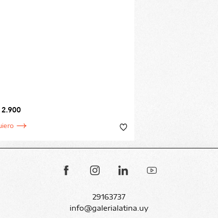
 2.900
uiero
29163737
info@galerialatina.uy