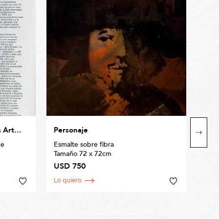
s Artes
Personaje
El C
ge
Esmalte sobre fibra
Impr
Tamaño 72 x 72cm
canv
Tama
USD 750
USD
Lo quiero
Lo q
yo»,
s