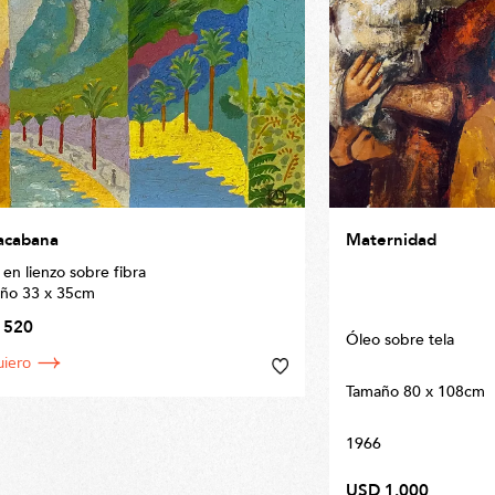
acabana
Maternidad
en lienzo sobre fibra
ño 33 x 35cm
 520
Óleo sobre tela
uiero
Tamaño 80 x 108cm
1966
USD 1.000