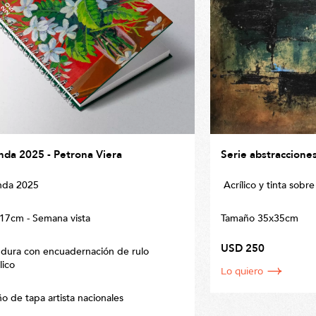
da 2025 - Petrona Viera
Serie abstraccione
da 2025
Acrílico y tinta sobre
17cm - Semana vista
Tamaño 35x35cm
USD 250
 dura con encuadernación de rulo
lico
Lo quiero
o de tapa artista nacionales