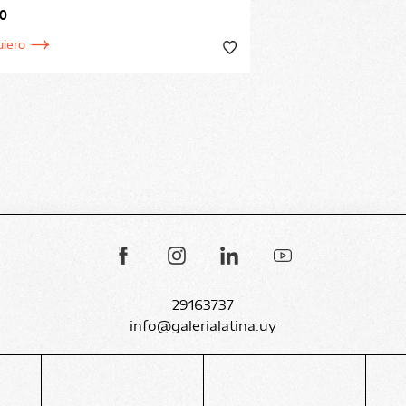
0
uiero
29163737
info@galerialatina.uy