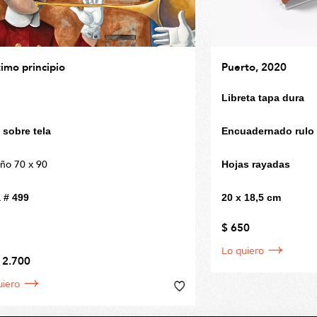
imo principio
Puerto, 2020
Libreta tapa dura
 sobre tela
Encuadernado rulo 
ño 70 x 90
Hojas rayadas
 # 499
20 x 18,5 cm
$ 650
Lo quiero
 2.700
uiero