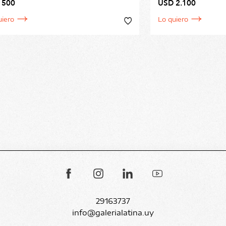
 500
USD 2.100
uiero
Lo quiero
29163737
info@galerialatina.uy