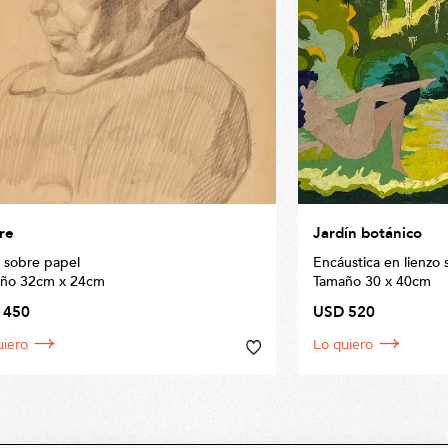
re
Jardín botánico
z sobre papel
Encáustica en lienzo 
ño 32cm x 24cm
Tamaño 30 x 40cm
 450
USD 520
uiero
Lo quiero