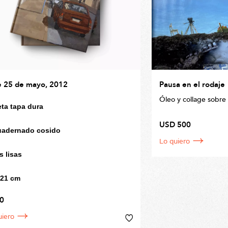
e 25 de mayo, 2012
Pausa en el rodaje
Óleo y collage sobre 
eta tapa dura
40 x 50cm
USD 500
adernado cosido
Lo quiero
s lisas
 21 cm
0
uiero