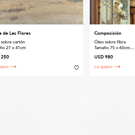
a de Las Flores
Composición
 sobre cartón
Óleo sobre fibra
ño 27 x 41cm
Tamaño 75 x 60cm
 250
USD 980
Enmarcado
uiero
Lo quiero