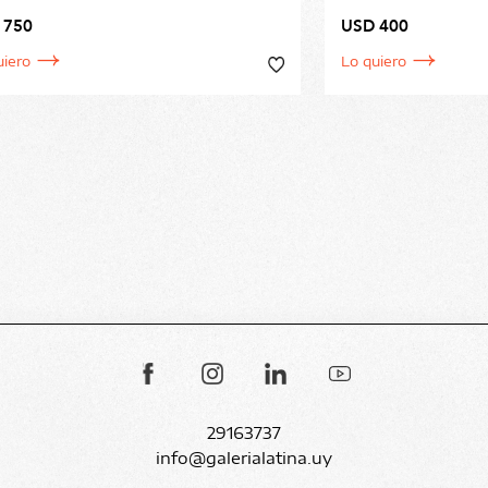
 750
USD 400
uiero
Lo quiero
29163737
info@galerialatina.uy