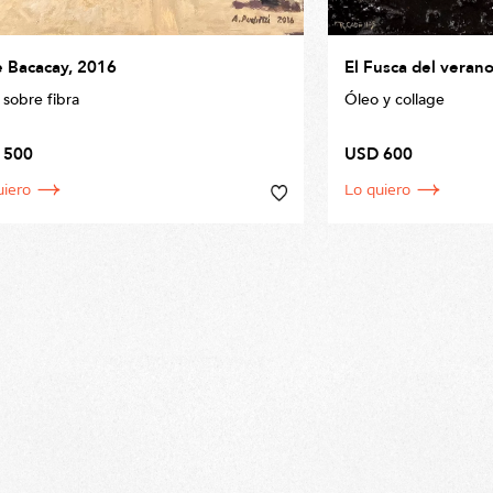
e Bacacay, 2016
El Fusca del veran
 sobre fibra
Óleo y collage
ño 40 x 50cm
50 x 60cm
 500
USD 600
uiero
Lo quiero