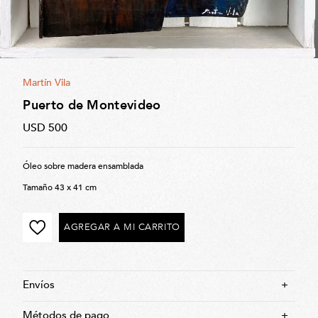
Martín Vila
Puerto de Montevideo
USD 500
Óleo sobre madera ensamblada
Tamaño 43 x 41 cm
AGREGAR A MI CARRITO
Envíos
+
Obras
Métodos de pago
+
Montevideo: Envío sin costo en compras mayores a USD 200